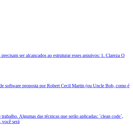
 precisam ser alcançados ao estruturar esses arquivos: 1. Clareza O
de software proposta por Robert Cecil Martin (ou Uncle Bob, como é
trabalho. Algumas das técnicas que serão aplicadas: `clean code`,
, você será