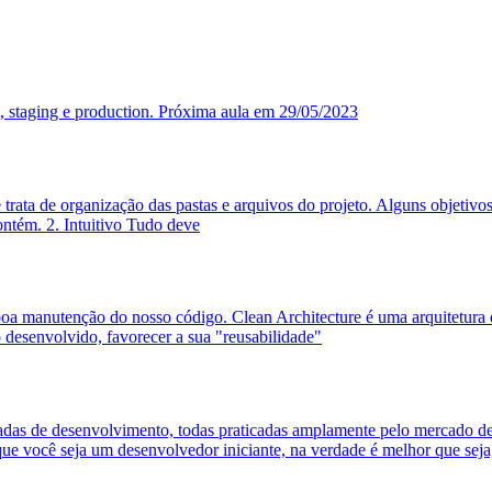
 staging e production. Próxima aula em 29/05/2023
 trata de organização das pastas e arquivos do projeto. Alguns objetivos
ontém. 2. Intuitivo Tudo deve
oa manutenção do nosso código. Clean Architecture é uma arquitetura 
 desenvolvido, favorecer a sua "reusabilidade"
nçadas de desenvolvimento, todas praticadas amplamente pelo mercado de 
 que você seja um desenvolvedor iniciante, na verdade é melhor que seja