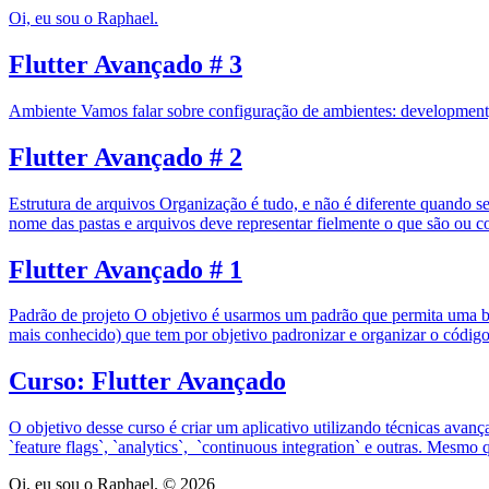
Oi, eu sou o Raphael.
Flutter Avançado # 3
Ambiente Vamos falar sobre configuração de ambientes: development,
Flutter Avançado # 2
Estrutura de arquivos Organização é tudo, e não é diferente quando se
nome das pastas e arquivos deve representar fielmente o que são ou c
Flutter Avançado # 1
Padrão de projeto O objetivo é usarmos um padrão que permita uma b
mais conhecido) que tem por objetivo padronizar e organizar o código
Curso: Flutter Avançado
O objetivo desse curso é criar um aplicativo utilizando técnicas ava
`feature flags`, `analytics`, `continuous integration` e outras. Mesmo
Oi, eu sou o Raphael. © 2026